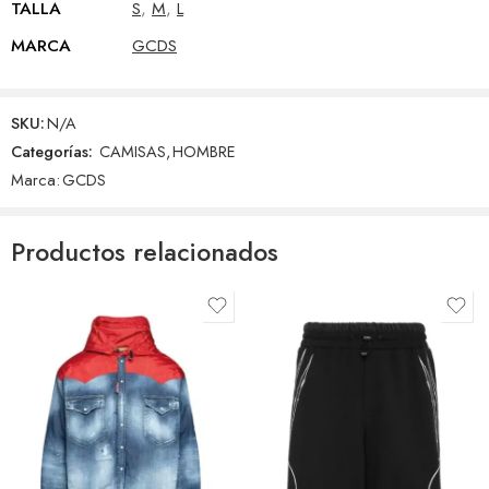
TALLA
S
,
M
,
L
MARCA
GCDS
SKU:
N/A
Categorías:
CAMISAS
,
HOMBRE
Marca:
GCDS
Productos relacionados
S
M