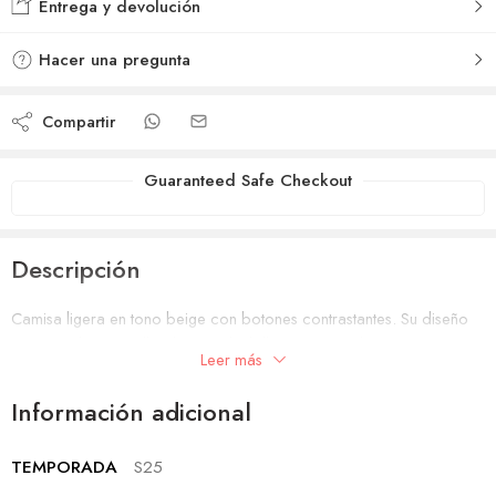
Entrega y devolución
Hacer una pregunta
Compartir
Guaranteed Safe Checkout
Descripción
Camisa ligera en tono beige con botones contrastantes. Su diseño
atemporal con cuello clásico y bolsillos prácticos la convierte en
Leer más
una prenda versátil, ideal para outfits relajados pero con estilo.
Información adicional
TEMPORADA
S25