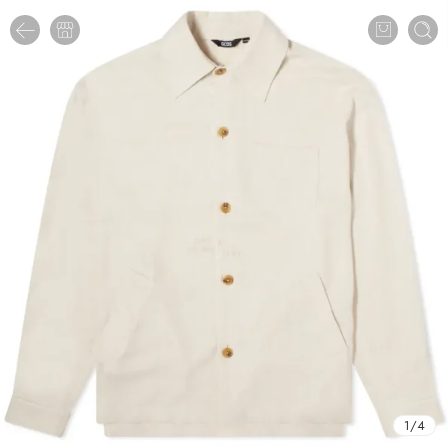
1
/
4