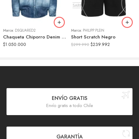
L
S
XL
M
Marca:
DSQUARED2
Marca:
PHILIPP PLEIN
Chaqueta Chiporro Denim – Dsquared2
Short Scratch Negro
$
1.050.000
$
239.992
$
299.990
ENVÍO GRATIS
Envío gratis a todo Chile
GARANTÍA