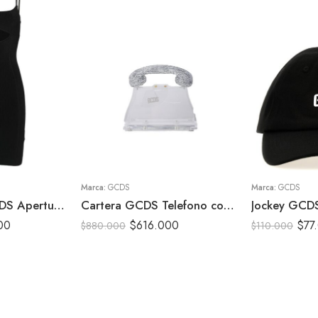
Marca:
GCDS
Marca:
GCDS
Vestido Mini GCDS Apertura pecho
Cartera GCDS Telefono con Brillos
Jockey GCD
00
$
616.000
$
77
$
880.000
$
110.000