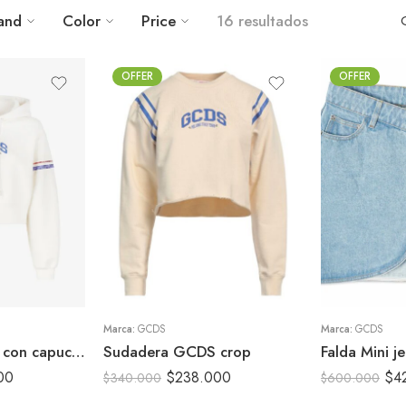
and
Color
Price
16 resultados
OFFER
OFFER
26
S
27
XS
28
Marca:
GCDS
Marca:
GCDS
Sudadera GCDS con capucha
Sudadera GCDS crop
Falda Mini 
00
$
238.000
$
4
$
340.000
$
600.000