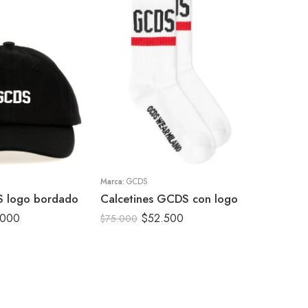
45II
45
Marca:
GCDS
S logo bordado
Calcetines GCDS con logo
.000
$
52.500
$
75.000