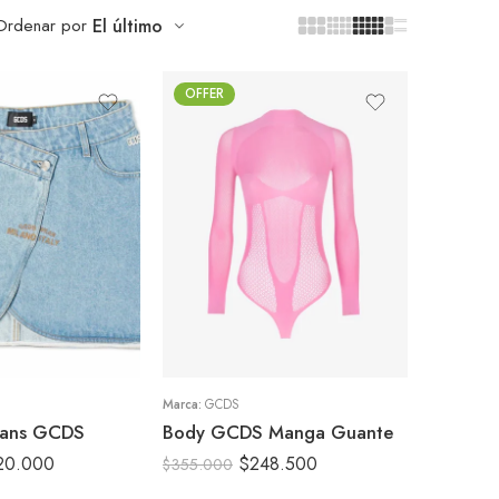
Ordenar por
El último
OFFER
M
L
Marca:
GCDS
jeans GCDS
Body GCDS Manga Guante
20.000
$
248.500
$
355.000