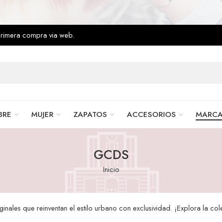
primera compra via web.
BRE
MUJER
ZAPATOS
ACCESORIOS
MARC
GCDS
Inicio
nales que reinventan el estilo urbano con exclusividad. ¡Explora la co