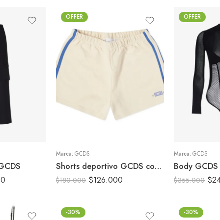
OFFER
OFFER
S
M
M
XS
L
Marca:
GCDS
Marca:
GCDS
 GCDS
Shorts deportivo GCDS con lineas
Body GCDS
00
$
126.000
$
2
$
180.000
$
355.000
-30%
-30%