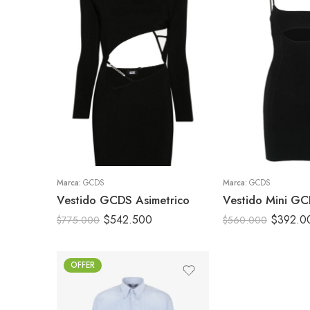
S
S
M
M
Marca:
GCDS
Marca:
GCDS
Vestido GCDS Asimetrico
$
542.500
$
392.0
$
775.000
$
560.000
OFFER