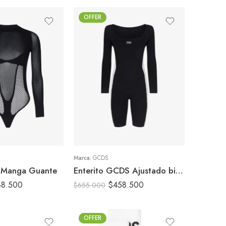
OFFER
S
M
XS
Marca:
GCDS
 Manga Guante
Enterito GCDS Ajustado bicolor
48.500
$
458.500
$
655.000
OFFER