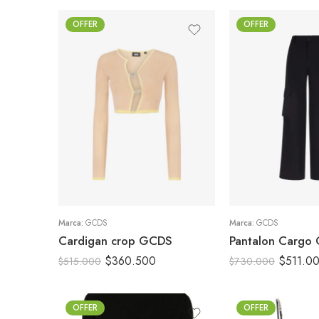
OFFER
OFFER
S
38
M
40
XS
42
Marca:
GCDS
Marca:
GCDS
Cardigan crop GCDS
Pantalon Cargo
$
360.500
$
511.0
$
515.000
$
730.000
OFFER
OFFER