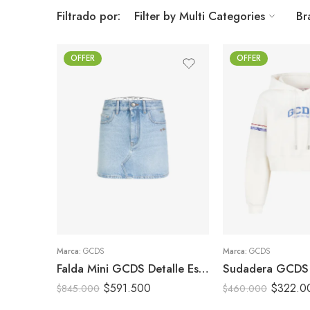
Filtrado por:
Filter by Multi Categories
Br
OFFER
OFFER
26
S
27
M
28
XS
Marca:
GCDS
Marca:
GCDS
Falda Mini GCDS Detalle Espalda
$
591.500
$
322.0
$
845.000
$
460.000