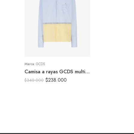
S
M
Marca:
GCDS
Camisa a rayas GCDS multicolor
$
238.000
$
340.000