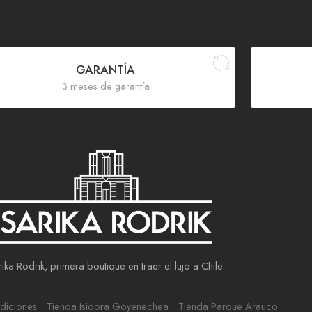
GARANTÍA
3 meses de garantía
ika Rodrik, primera boutique en traer el lujo a Chile.
diciones
Tienda Isidora Goyenechea
Tienda Parque Arauco