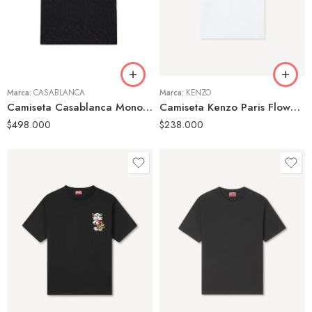
M
M
L
L
XL
XL
Marca:
CASABLANCA
Marca:
KENZO
Camiseta Casablanca Monogram Strass Negra Hombre
Camiseta Kenzo Paris Flower Blanca
$
498.000
$
238.000
S
S
M
M
L
L
XL
XL