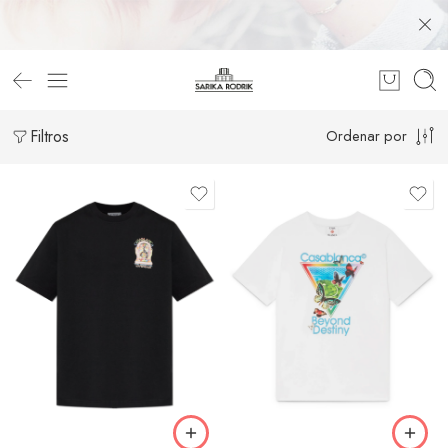
Filtros
Ordenar por
S
S
M
M
L
L
XL
XL