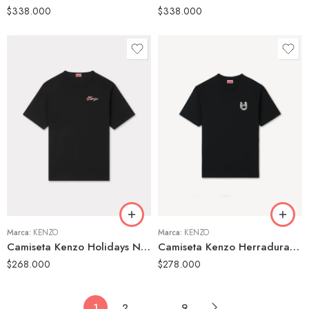
$
338.000
$
338.000
S
S
M
M
L
L
XL
XL
Marca:
KENZO
Marca:
KENZO
Camiseta Kenzo Holidays Negra
Camiseta Kenzo Herradura Negra
$
268.000
$
278.000
1
2
…
9