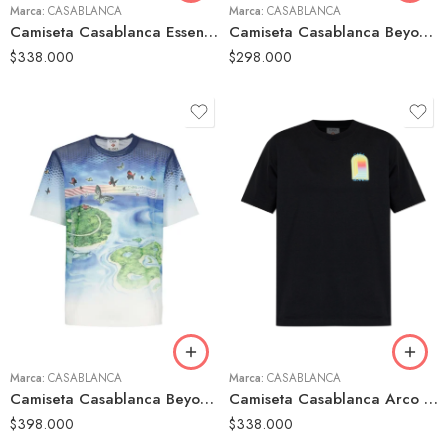
Marca:
CASABLANCA
Marca:
CASABLANCA
Camiseta Casablanca Essential Experience Negra Hombre
Camiseta Casablanca Beyond Destiny Blanca Hombre
$
338.000
$
298.000
S
S
M
M
L
L
XL
Marca:
CASABLANCA
Marca:
CASABLANCA
Camiseta Casablanca Beyond Destiny Estampada Hombre
Camiseta Casablanca Arco Multicolor Negra Hombre
$
398.000
$
338.000