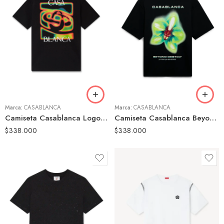
S
S
M
M
L
L
XL
XL
Marca:
CASABLANCA
Marca:
CASABLANCA
Camiseta Casablanca Logo Gráfico Negra Hombre
Camiseta Casablanca Beyond Destiny Flor|Negra Hombre
$
338.000
$
338.000
S
S