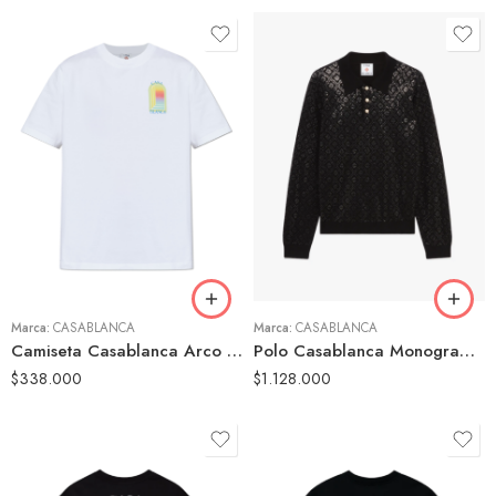
S
M
S
L
M
XL
L
Marca:
CASABLANCA
Marca:
CASABLANCA
Camiseta Casablanca Arco Multicolor Blanca Hombre
Polo Casablanca Monogram Strass Negro Hombre
$
338.000
$
1.128.000