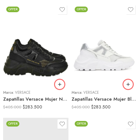
OFFER
OFFER
36
36
37
37
38
38
39
39
Marca:
VERSACE
Marca:
VERSACE
Zapatillas Versace Mujer Negras Chunky Plataforma
Zapatillas Versace Mujer Blancas Chunky Plataforma
$
283.500
$
283.500
$
405.000
$
405.000
OFFER
OFFER