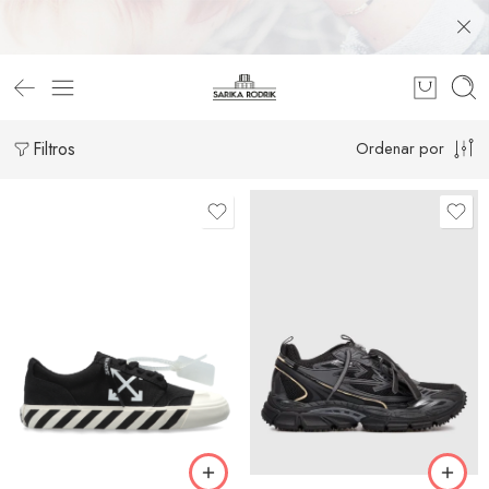
Filtros
Ordenar por
39
39
40
40
41
41
42
42
43
43