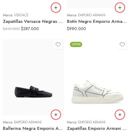
43
40
Marca:
VERSACE
44
Marca:
EMPORIO ARMANI
Zapatillas Versace Negras Chunky Cámara Visible
Botín Negro Emporio Armani Mujer Tacón Medio Detalle Metálico
$
287.000
$
990.000
$
410.000
OFFER
36
36
37
37
38
38
39
39
40
Marca:
EMPORIO ARMANI
Marca:
EMPORIO ARMANI
Ballerina Negra Emporio Armani Mujer Hebillas Doble Correa
Zapatillas Emporio Armani Blancas Minimalistas