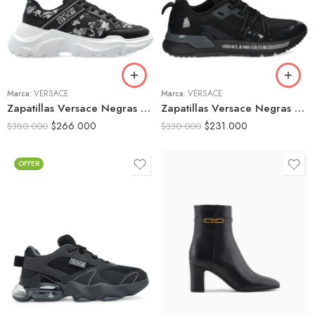
40
40
41
41
42
42
43
43
Marca:
VERSACE
44
Marca:
VERSACE
44
Zapatillas Versace Negras Deportivas Logo Lateral
Zapatillas Versace Negras Deportivas Texto Suela
45
$
266.000
$
231.000
$
380.000
$
330.000
OFFER
39
36
40
37
41
38
42
39