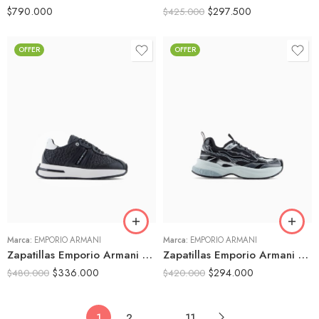
$
790.000
$
297.500
$
425.000
OFFER
OFFER
36
36
37
37
38
38
39
39
Marca:
EMPORIO ARMANI
Marca:
EMPORIO ARMANI
Zapatillas Emporio Armani Negras con Textura Tejida
Zapatillas Emporio Armani Mujer Negras Chunky
$
336.000
$
294.000
$
480.000
$
420.000
1
2
…
11