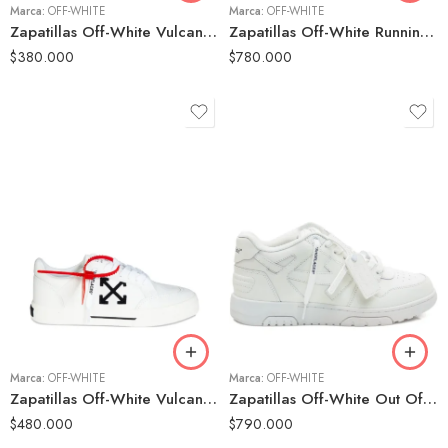
Marca:
OFF-WHITE
44
Marca:
OFF-WHITE
44
Zapatillas Off-White Vulcanized Negras Hombre
Zapatillas Off-White Running Arrow Negras Hombre
$
380.000
$
780.000
39
39
40
40
41
41
42
42
43
43
Marca:
OFF-WHITE
44
Marca:
OFF-WHITE
44
Zapatillas Off-White Vulcanized Blancas Hombre
Zapatillas Off-White Out Of Office Blancas Hombre
45
$
480.000
$
790.000