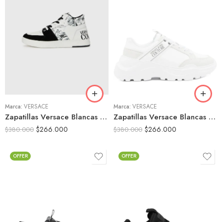
39
39
40
40
41
41
42
42
43
43
Marca:
VERSACE
44
Marca:
VERSACE
44
Zapatillas Versace Blancas Diseño Combinado Urbano
Zapatillas Versace Blancas Chunky Logo Lateral
$
266.000
$
266.000
$
380.000
$
380.000
OFFER
OFFER
39
39