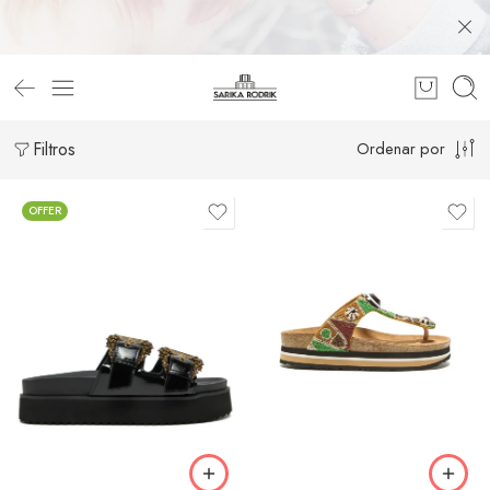
Filtros
Ordenar por
OFFER
35
36
36
37
37
38
38
39
39
40