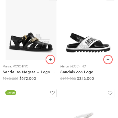
39
36
40
37
41
38
42
39
43
Marca:
MOSCHINO
Marca:
MOSCHINO
Sandalias Negras – Logo Dorado
Sandals con Logo
$
672.000
$
343.000
$
960.000
$
490.000
OFFER