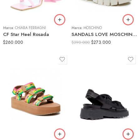
39
40
40
Marca:
CHIARA FERRAGNI
41
Marca:
MOSCHINO
CF Star Heel Rosada
SANDALS LOVE MOSCHINO WHITE
$
260.000
$
273.000
$
390.000
36
37
38
38
39
39
40
40