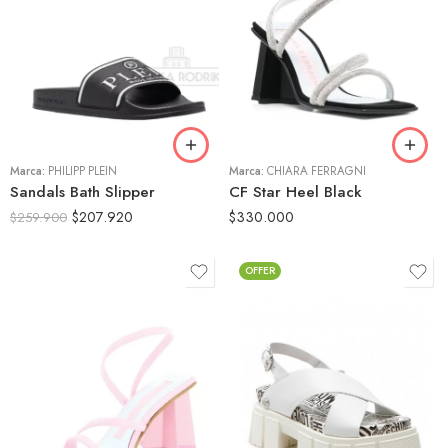
39
36
40
37
41
38
42
39
43
40
Marca:
PHILIPP PLEIN
44
Marca:
CHIARA FERRAGNI
41
Sandals Bath Slipper
CF Star Heel Black
$
207.920
$
330.000
$
259.900
OFFER
36
37
38