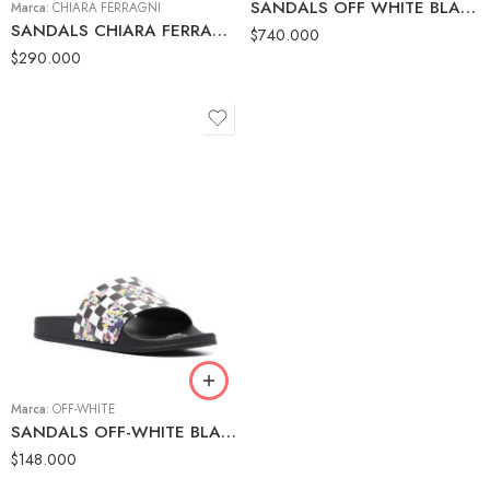
SANDALS OFF WHITE BLACK
Marca:
CHIARA FERRAGNI
SANDALS CHIARA FERRAGNI BROWN/YELLOW
$
740.000
$
290.000
36
37
38
39
40
Marca:
OFF-WHITE
41
SANDALS OFF-WHITE BLACK
$
148.000