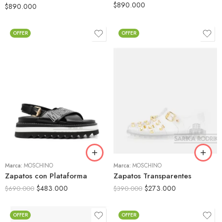
$
890.000
$
890.000
OFFER
OFFER
35
36
36
37
37
38
38
39
39
40
Marca:
MOSCHINO
40
Marca:
MOSCHINO
Zapatos con Plataforma
Zapatos Transparentes
$
483.000
$
273.000
$
690.000
$
390.000
OFFER
OFFER