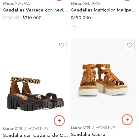
Marca:
VERSACE
Marca:
MALIPARMI
Sandalias Versace con hevillas
Sandalias Multicolor Maliparmi
$
210.000
$
590.000
$
300.000
35
35
36
36
37
37
38
38
39
39
Marca:
STELLA MCCARTNEY
40
Marca:
STELLA MCCARTNEY
40
Sandalia Cuero
Sandalia con Cadena de Oro
41
41