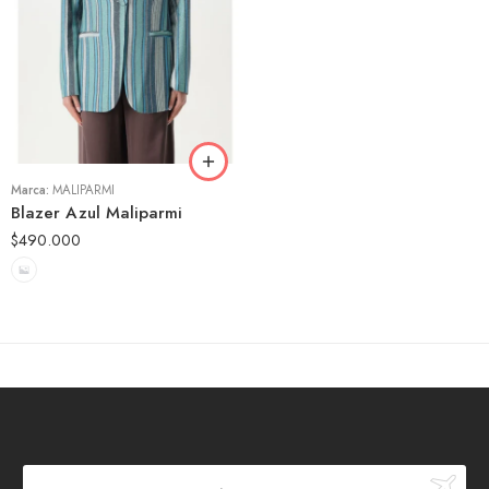
42
44
46
Marca:
MALIPARMI
Blazer Azul Maliparmi
$
490.000