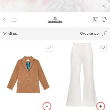
Filtros
Ordenar por
40
42
42
44
44