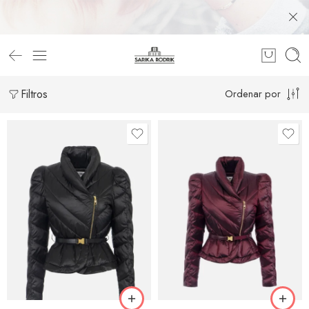
Filtros
Ordenar por
40
42
40
44
42
46
44