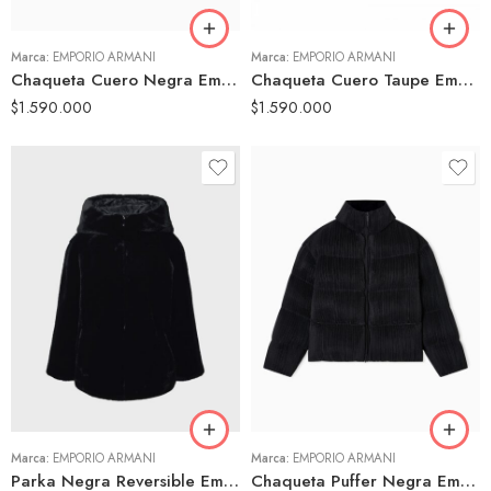
Marca:
EMPORIO ARMANI
Marca:
EMPORIO ARMANI
Chaqueta Cuero Negra Emporio Armani Mujer Estilo Bomber Minimalista
Chaqueta Cuero Taupe Emporio Armani Mujer Estilo Bomber Bolsillo Frontal
$
1.590.000
$
1.590.000
42
44
Marca:
EMPORIO ARMANI
Marca:
EMPORIO ARMANI
Parka Negra Reversible Emporio Armani Mujer Capucha Pelo Ajuste Cintura
Chaqueta Puffer Negra Emporio Armani Mujer Textura Acolchada Oversize