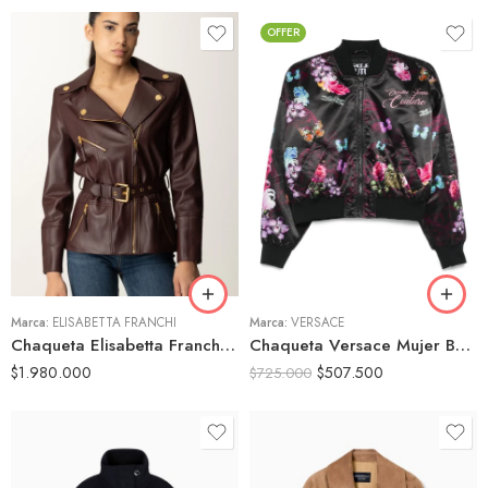
OFFER
40
42
44
Marca:
ELISABETTA FRANCHI
Marca:
VERSACE
Chaqueta Elisabetta Franchi Burdeo Estilo Biker con Cinturón
Chaqueta Versace Mujer Bomber Estampado Floral Mariposas
$
1.980.000
$
507.500
$
725.000