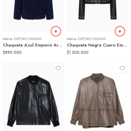
42
40
44
42
46
44
Marca:
EMPORIO ARMANI
Marca:
EMPORIO ARMANI
Chaqueta Azul Emporio Armani Mujer Textura Relieve Cuello Alto
Chaqueta Negra Cuero Emporio Armani Mujer Detalles Contraste Botones
$
890.000
$
1.200.000
40
40
42
42
44
44