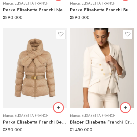
Marca:
ELISABETTA FRANCHI
Marca:
ELISABETTA FRANCHI
Parka Elisabetta Franchi Negra Acolchada Entallada con Cinturón
Parka Elisabetta Franchi Burdeo Acolchada Entallada con Cinturón
$
890.000
$
890.000
40
42
40
44
42
46
44
Marca:
ELISABETTA FRANCHI
Marca:
ELISABETTA FRANCHI
Parka Elisabetta Franchi Beige Acolchada con Cinturón y Detalle Frontal
Blazer Elisabetta Franchi Crudo Doble Botonadura con Botones Dorados
$
890.000
$
1.450.000