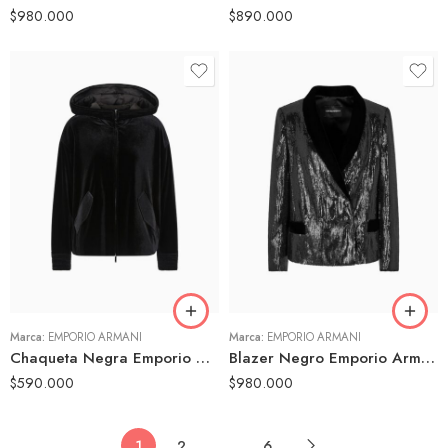
$
980.000
$
890.000
40
42
42
44
44
46
Marca:
EMPORIO ARMANI
Marca:
EMPORIO ARMANI
Chaqueta Negra Emporio Armani Mujer Terciopelo Capucha Casual Chic
Blazer Negro Emporio Armani Mujer Lentejuelas Brillo Elegante
$
590.000
$
980.000
1
2
…
6