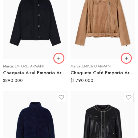
40
40
42
42
44
44
Marca:
EMPORIO ARMANI
Marca:
EMPORIO ARMANI
Chaqueta Azul Emporio Armani Mujer Cuello Alto Diseño Minimalista
Chaqueta Café Emporio Armani Mujer Tipo Gamuza Cinturón Diseño Moderno
$
890.000
$
1.790.000