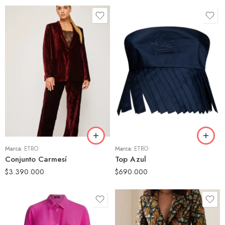
46
42
Marca:
ETRO
Marca:
ETRO
Conjunto Carmesí
Top Azul
$
3.390.000
$
690.000