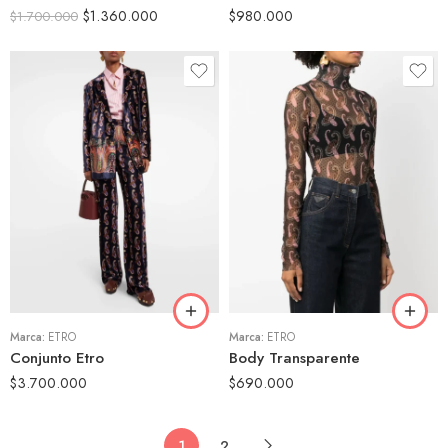
$
1.360.000
$
980.000
$
1.700.000
42
40
44
44
Marca:
ETRO
Marca:
ETRO
Conjunto Etro
Body Transparente
$
3.700.000
$
690.000
1
2