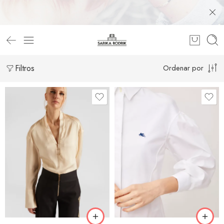
Filtros
Ordenar por
42
44
44
46
46