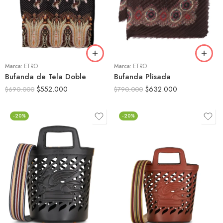
Marca:
ETRO
Marca:
ETRO
Bufanda de Tela Doble
Bufanda Plisada
$
552.000
$
632.000
$
690.000
$
790.000
-20%
-20%