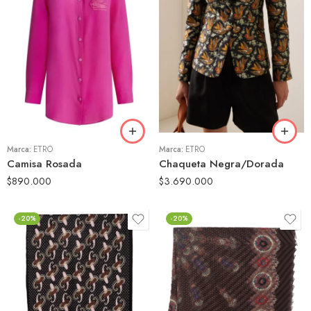
44
46
46
Marca:
ETRO
Marca:
ETRO
Camisa Rosada
Chaqueta Negra/Dorada
$
890.000
$
3.690.000
-20%
-20%