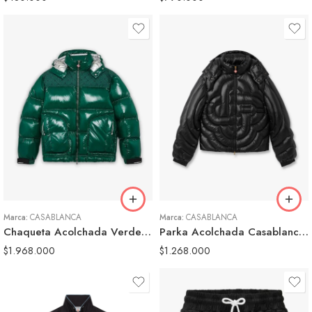
S
M
L
L
Marca:
CASABLANCA
Marca:
CASABLANCA
Chaqueta Acolchada Verde Monograma Casablanca
Parka Acolchada Casablanca Monogram Negra Hombre
$
1.968.000
$
1.268.000