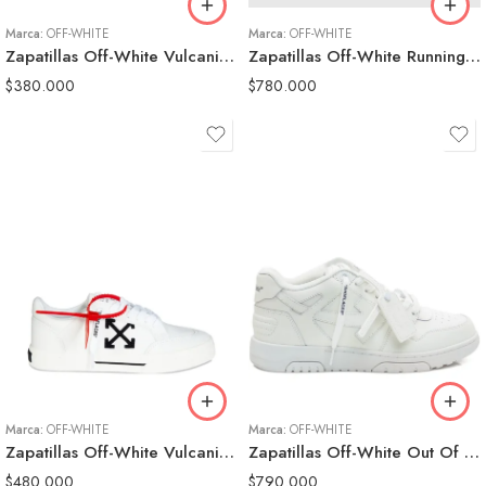
43
43
Marca:
OFF-WHITE
44
Marca:
OFF-WHITE
44
Zapatillas Off-White Vulcanized Negras Hombre
Zapatillas Off-White Running Arrow Negras Hombre
$
380.000
$
780.000
39
39
40
40
41
41
42
42
43
43
Marca:
OFF-WHITE
44
Marca:
OFF-WHITE
44
Zapatillas Off-White Vulcanized Blancas Hombre
Zapatillas Off-White Out Of Office Blancas Hombre
45
$
480.000
$
790.000