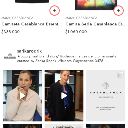
XL
XL
Marca:
CASABLANCA
Marca:
CASABLANCA
Camiseta Casablanca Essential Experience Negra Hombre
Camisa Seda Casablanca Essential Experience Hombre
$
338.000
$
1.060.000
sarikarodrik
★Luxury multibrand store/ Boutique marcas de lujo
Personally
curated by Sarika Rodrik
📍Isidora Goyenechea 3476