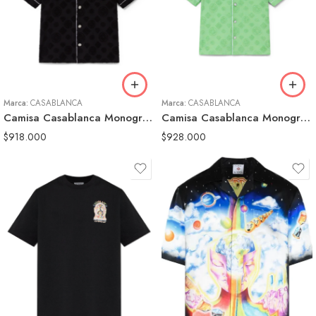
S
S
M
M
L
L
XL
Marca:
CASABLANCA
Marca:
CASABLANCA
Camisa Casablanca Monogram Negra Hombre
Camisa Casablanca Monogram Verde Hombre
$
918.000
$
928.000
S
S
M
M
L
L