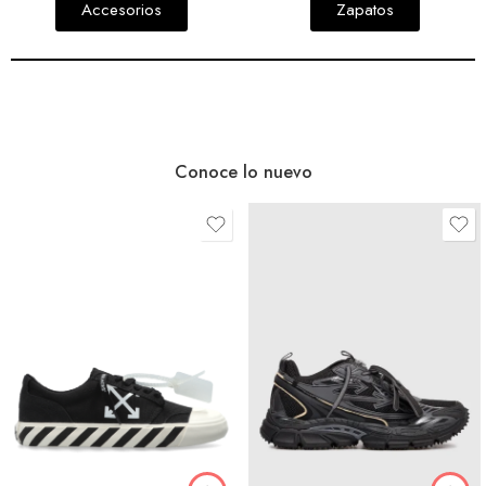
Accesorios
Zapatos
Conoce lo nuevo
39
39
40
40
41
41
42
42