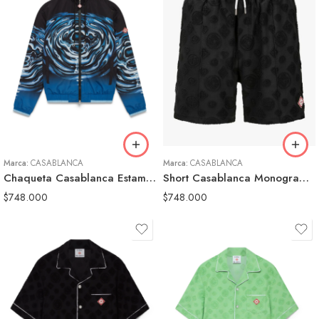
S
S
M
M
L
L
XL
CASABLANCA
Marca:
CASABLANCA
Marca:
CASABLANCA
Short Casablanca Monogram Negro Hombre
Chaqueta Casablanca Estampado Agua Azul Hombre
$
748.000
$
748.000