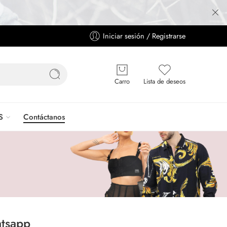
Iniciar sesión / Registrarse
Carro
Lista de deseos
S
Contáctanos
tsapp