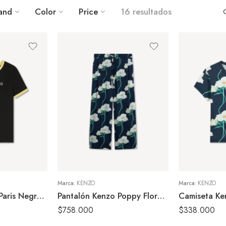
and
Color
Price
16 resultados
36
S
38
M
40
XS
Marca:
KENZO
Marca:
KENZO
Camiseta Kenzo Paris Negra Mujer
Pantalón Kenzo Poppy Floral Azul Mujer
$
758.000
$
338.000