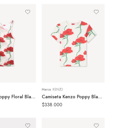
S
M
XS
Marca:
KENZO
Top Kenzo Poppy Floral Blanco Mujer
Camiseta Kenzo Poppy Blanca Mujer
$
338.000