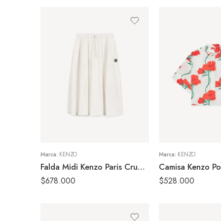
36
S
38
M
40
Marca:
KENZO
Marca:
KENZO
Falda Midi Kenzo Paris Crudo Mujer
$
678.000
$
528.000