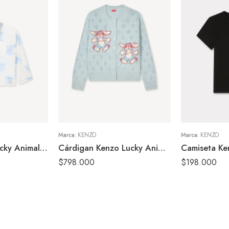
S
S
M
M
XS
XS
Marca:
KENZO
Marca:
KENZO
Camisa Kenzo Lucky Animals Blanca Mujer
Cárdigan Kenzo Lucky Animals Azul Mujer
$
798.000
$
198.000