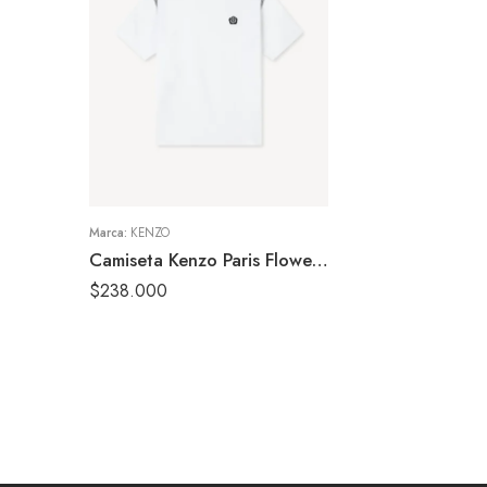
S
M
L
XL
Marca:
KENZO
Camiseta Kenzo Paris Flower Blanca
$
238.000