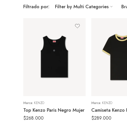
Filtrado por:
Filter by Multi Categories
Br
S
S
M
M
XS
XS
Marca:
KENZO
Marca:
KENZO
Top Kenzo Paris Negro Mujer
$
268.000
$
289.000