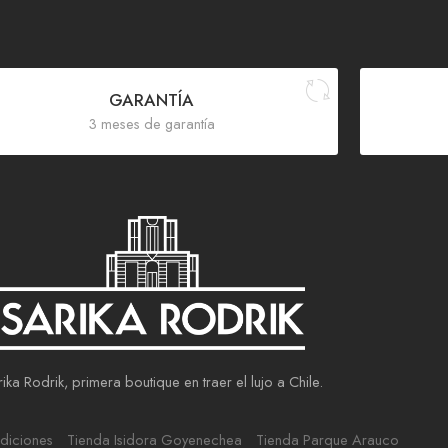
GARANTÍA
3 meses de garantía
ika Rodrik, primera boutique en traer el lujo a Chile.
diciones
Tienda Isidora Goyenechea
Tienda Parque Arauco