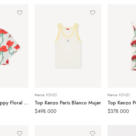
S
S
M
M
XS
XS
Marca:
KENZO
Marca:
KENZO
Camisa Kenzo Poppy Floral Blanca Mujer
Top Kenzo Paris Blanco Mujer
$
498.000
$
378.000