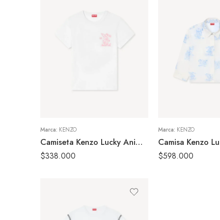
S
M
36
XS
38
Marca:
KENZO
Marca:
KENZO
Camiseta Kenzo Lucky Animals Blanca Mujer
$
338.000
$
598.000