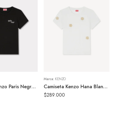
S
M
XS
Marca:
KENZO
Camiseta Kenzo Paris Negra Mujer
Camiseta Kenzo Hana Blanca Mujer
$
289.000