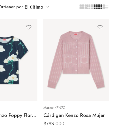
Ordenar por
El último
S
M
XS
Marca:
KENZO
Camiseta Kenzo Poppy Floral Azul Mujer
Cárdigan Kenzo Rosa Mujer
$
798.000