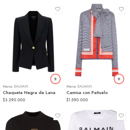
38
36
40
40
42
Marca:
BALMAIN
Marca:
BALMAIN
Chaqueta Negra de Lana
Camisa con Pañuelo
$
3.290.000
$
1.590.000