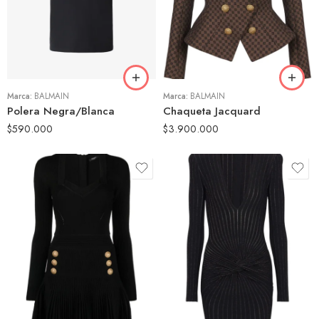
S
38
M
44
Marca:
BALMAIN
Marca:
BALMAIN
Polera Negra/Blanca
Chaqueta Jacquard
$
590.000
$
3.900.000
38