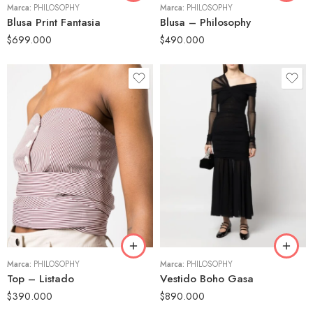
Marca:
PHILOSOPHY
Marca:
PHILOSOPHY
Blusa Print Fantasia
Blusa – Philosophy
$
699.000
$
490.000
40
40
42
42
44
Marca:
PHILOSOPHY
Marca:
PHILOSOPHY
Top – Listado
Vestido Boho Gasa
$
390.000
$
890.000