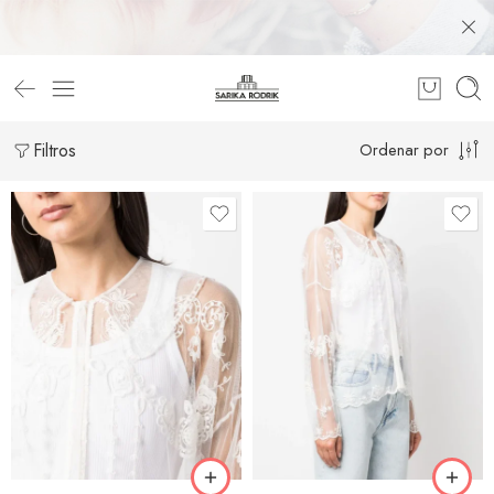
Filtros
Ordenar por
40
S
44
M
46
XS