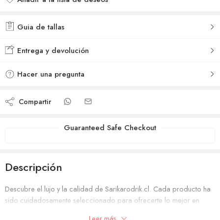
Añadido a la lista de deseos
Guia de tallas
Entrega y devolución
Hacer una pregunta
Compartir
Guaranteed Safe Checkout
Descripción
Descubre el lujo y la calidad de Sarikarodrik.cl. Cada producto ha
sido cuidadosamente seleccionado para ofrecerte lo mejor en
estilo y exclusividad. Vive la experiencia de comprar con confianza
Leer más