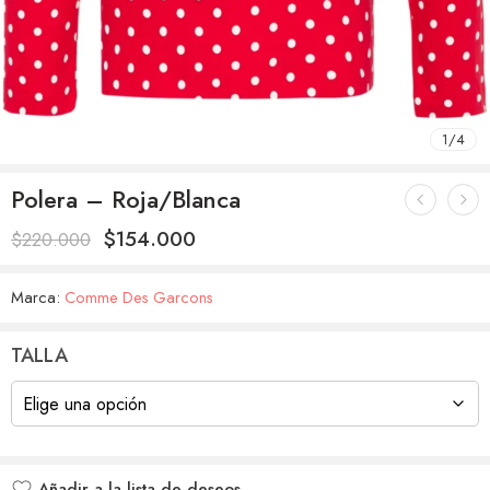
1
/
4
Polera – Roja/Blanca
$
154.000
$
220.000
Marca:
Comme Des Garcons
TALLA
Añadir a la lista de deseos