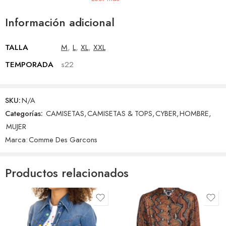
y encuentra el artículo perfecto para ti.
Información adicional
TALLA
M
,
L
,
XL
,
XXL
TEMPORADA
s22
SKU:
N/A
Categorías:
CAMISETAS
,
CAMISETAS & TOPS
,
CYBER
,
HOMBRE
,
MUJER
Marca:
Comme Des Garcons
Productos relacionados