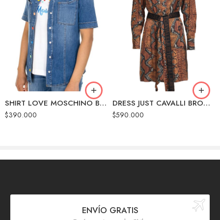
42
42
44
44
46
46
SHIRT LOVE MOSCHINO BLUE
DRESS JUST CAVALLI BROWN VARIANT
$
390.000
$
590.000
ENVÍO GRATIS