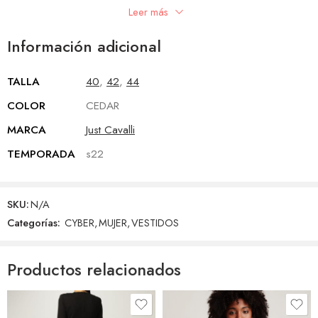
estilo y exclusividad. Vive la experiencia de comprar con confianza
Leer más
y encuentra el artículo perfecto para ti.
Información adicional
TALLA
40
,
42
,
44
COLOR
CEDAR
MARCA
Just Cavalli
TEMPORADA
s22
SKU:
N/A
Categorías:
CYBER
,
MUJER
,
VESTIDOS
Productos relacionados